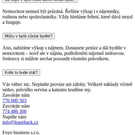
Nemovitost nemusí být prázdná. Řešíme výkup i s nájemníky,
rodinou nebo spoluvlastníky. Vždy hledáme řešení, které dává smysl
a funguje.
Můžu v bytě zůstat bydlet?
Ano, nabízíme výkup s nájmem. Dostanete peníze a dál bydlíte v
nemovitosti – nově ale v nájmu, podloženém nájemní smlouvou.
Smlouvy si můžete nechat posoudit vlastním právníkem.
Kolik to bude stát?
Vás vůbec nic. Neplatíte provize ani zálohy. Veškeré náklady včetně
smluv, právního servisu a katastru hradíme my.
Zavolejte nám
776 000 503
Zavolejte nám
774 486 300
Napište nám
info@leaseback.cz
Foyo business s.r.o.