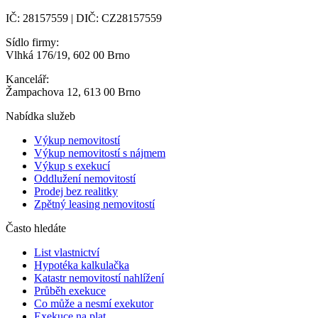
IČ: 28157559 | DIČ: CZ28157559
Sídlo firmy:
Vlhká 176/19, 602 00 Brno
Kancelář:
Žampachova 12, 613 00 Brno
Nabídka služeb
Výkup nemovitostí
Výkup nemovitostí s nájmem
Výkup s exekucí
Oddlužení nemovitostí
Prodej bez realitky
Zpětný leasing nemovitostí
Často hledáte
List vlastnictví
Hypotéka kalkulačka
Katastr nemovitostí nahlížení
Průběh exekuce
Co může a nesmí exekutor
Exekuce na plat