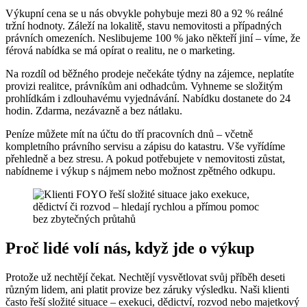
Výkupní cena se u nás obvykle pohybuje mezi 80 a 92 % reálné
tržní hodnoty. Záleží na lokalitě, stavu nemovitosti a případných
právních omezeních. Neslibujeme 100 % jako někteří jiní – víme, že
férová nabídka se má opírat o realitu, ne o marketing.
Na rozdíl od běžného prodeje nečekáte týdny na zájemce, neplatíte
provizi realitce, právníkům ani odhadcům. Vyhneme se složitým
prohlídkám i zdlouhavému vyjednávání. Nabídku dostanete do 24
hodin. Zdarma, nezávazně a bez nátlaku.
Peníze můžete mít na účtu do tří pracovních dnů – včetně
kompletního právního servisu a zápisu do katastru. Vše vyřídíme
přehledně a bez stresu. A pokud potřebujete v nemovitosti zůstat,
nabídneme i výkup s nájmem nebo možnost zpětného odkupu.
Proč lidé volí nás, když jde o výkup
Protože už nechtějí čekat. Nechtějí vysvětlovat svůj příběh deseti
různým lidem, ani platit provize bez záruky výsledku. Naši klienti
často řeší složité situace – exekuci, dědictví, rozvod nebo majetkový