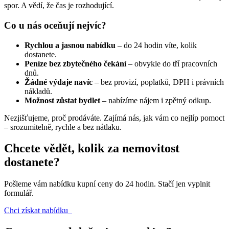
spor. A vědí, že čas je rozhodující.
Co u nás oceňují nejvíc?
Rychlou a jasnou nabídku
– do 24 hodin víte, kolik
dostanete.
Peníze bez zbytečného čekání
– obvykle do tří pracovních
dnů.
Žádné výdaje navíc
– bez provizí, poplatků, DPH i právních
nákladů.
Možnost zůstat bydlet
– nabízíme nájem i zpětný odkup.
Nezjišťujeme, proč prodáváte. Zajímá nás, jak vám co nejlíp pomoct
– srozumitelně, rychle a bez nátlaku.
Chcete vědět, kolik za nemovitost
dostanete?
Pošleme vám nabídku kupní ceny do 24 hodin. Stačí jen vyplnit
formulář.
Chci získat nabídku