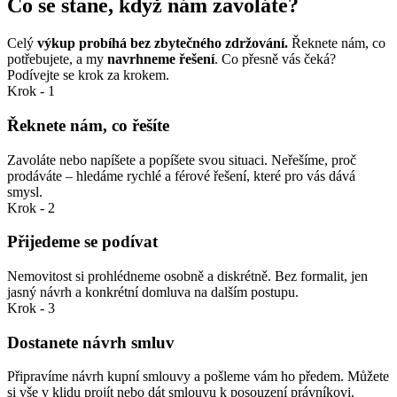
Co se stane, když nám zavoláte?
Celý
výkup probíhá bez zbytečného zdržování.
Řeknete nám, co
potřebujete, a my
navrhneme řešení
. Co přesně vás čeká?
Podívejte se krok za krokem.
Krok - 1
Řeknete nám, co řešíte
Zavoláte nebo napíšete a popíšete svou situaci. Neřešíme, proč
prodáváte – hledáme rychlé a férové řešení, které pro vás dává
smysl.
Krok - 2
Přijedeme se podívat
Nemovitost si prohlédneme osobně a diskrétně. Bez formalit, jen
jasný návrh a konkrétní domluva na dalším postupu.
Krok - 3
Dostanete návrh smluv
Připravíme návrh kupní smlouvy a pošleme vám ho předem. Můžete
si vše v klidu projít nebo dát smlouvu k posouzení právníkovi.