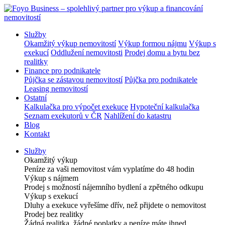
Služby
Okamžitý výkup nemovitostí
Výkup formou nájmu
Výkup s
exekucí
Oddlužení nemovitosti
Prodej domu a bytu bez
realitky
Finance pro podnikatele
Půjčka se zástavou nemovitostí
Půjčka pro podnikatele
Leasing nemovitostí
Ostatní
Kalkulačka pro výpočet exekuce
Hypoteční kalkulačka
Seznam exekutorů v ČR
Nahlížení do katastru
Blog
Kontakt
Služby
Okamžitý výkup
Peníze za vaši nemovitost vám vyplatíme do 48 hodin
Výkup s nájmem
Prodej s možností nájemního bydlení a zpětného odkupu
Výkup s exekucí
Dluhy a exekuce vyřešíme dřív, než přijdete o nemovitost
Prodej bez realitky
Žádná realitka, žádné poplatky a peníze máte ihned