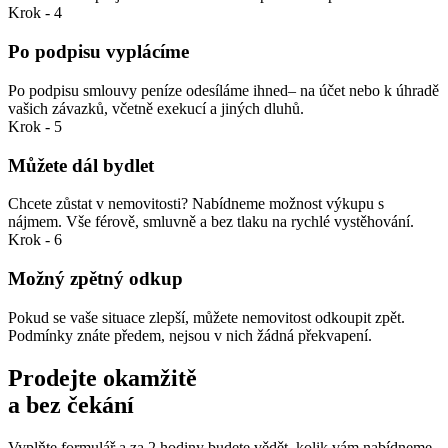
Krok - 4
Po podpisu vyplácíme
Po podpisu smlouvy peníze odesíláme ihned– na účet nebo k úhradě
vašich závazků, včetně exekucí a jiných dluhů.
Krok - 5
Můžete dál bydlet
Chcete zůstat v nemovitosti? Nabídneme možnost výkupu s
nájmem. Vše férově, smluvně a bez tlaku na rychlé vystěhování.
Krok - 6
Možný zpětný odkup
Pokud se vaše situace zlepší, můžete nemovitost odkoupit zpět.
Podmínky znáte předem, nejsou v nich žádná překvapení.
Prodejte okamžitě
a bez čekání
Vyplňte formulář a za 2 hodiny budete vědět, kolik vám nabídneme