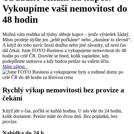
Vykoupíme vaši nemovitost do
48 hodin
Možná vám realitka už týdny slibuje kupce – jenže výsledek žádný.
Místo prodeje slyšíte jen „ještě počkáme“ nebo „zkusíme to zlevnit“.
A když do toho navíc hrozí dražba nebo jiné závazky, už není čas
dál čekat. Jsme FOYO Business a vykupujeme nemovitosti do 48
hodin po celé ČR. Dozvíte se hned, kolik zaplatíme, kdy
podepíšeme smlouvu a kdy budou peníze na vašem účtu.
Mám zájem
Rychlý výkup nemovitosti bez provize a
čekání
Když jde o čas, počítá se každá hodina. U nás víte do 24 hodin,
kolik dostanete. Peníze máte do dvou dnů. Bez poplatků, bez
provize.
Nabídka do 24 h