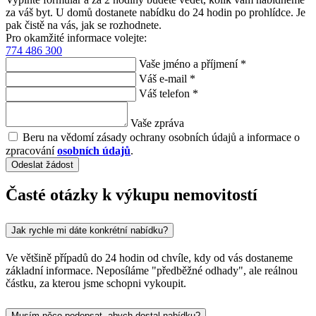
za váš byt. U domů dostanete nabídku do 24 hodin po prohlídce. Je
pak čistě na vás, jak se rozhodnete.
Pro okamžité informace volejte:
774 486 300
Vaše jméno a příjmení *
Váš e-mail *
Váš telefon *
Vaše zpráva
Beru na vědomí zásady ochrany osobních údajů a informace o
zpracování
osobních údajů
.
Odeslat žádost
Časté otázky k výkupu nemovitostí
Jak rychle mi dáte konkrétní nabídku?
Ve většině případů do 24 hodin od chvíle, kdy od vás dostaneme
základní informace. Neposíláme "předběžné odhady", ale reálnou
částku, za kterou jsme schopni vykoupit.
Musím něco podepsat, abych dostal nabídku?