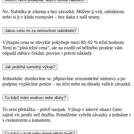
Ne. Nabídka je zdarma a bez závazků. Můžete ji vzít, odmítnout,
nebo si ji v klidu rozmyslet – bez tlaku z naší strany.
Jakou cenu mi za nemovitost nabídnete?
Výkupní cena se obvykle pohybuje mezi 80–92 % tržní hodnoty.
Není to “plná tržní cena”, ale na rozdíl od běžného prodeje vám
odpadá měsíce čekání, provize i právní náklady.
Jak probíhá samotný výkup?
Jednoduše: domluvíme se, připravíme srozumitelné smlouvy a po
podpisu vyplácíme peníze – na účet nebo na úhradu vašich závazků.
Co když mám exekuci nebo dluhy?
To není překážka – právě naopak. Výkup v takové situaci často
zajistí víc peněz než dražba. Pomůžeme vyřešit závazky a jednáme i
s exekutorem a katastrem.
Co když v bytě nebo domě někdo bydlí?