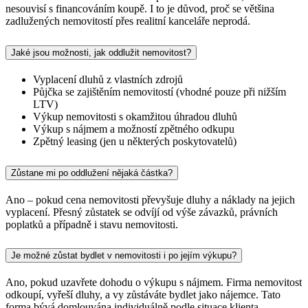
nesouvisí s financováním koupě. I to je důvod, proč se většina
zadlužených nemovitostí přes realitní kanceláře neprodá.
Jaké jsou možnosti, jak oddlužit nemovitost?
Vyplacení dluhů z vlastních zdrojů
Půjčka se zajištěním nemovitostí (vhodné pouze při nižším
LTV)
Výkup nemovitosti s okamžitou úhradou dluhů
Výkup s nájmem a možností zpětného odkupu
Zpětný leasing (jen u některých poskytovatelů)
Zůstane mi po oddlužení nějaká částka?
Ano – pokud cena nemovitosti převyšuje dluhy a náklady na jejich
vyplacení. Přesný zůstatek se odvíjí od výše závazků, právních
poplatků a případně i stavu nemovitosti.
Je možné zůstat bydlet v nemovitosti i po jejím výkupu?
Ano, pokud uzavřete dohodu o výkupu s nájmem. Firma nemovitost
odkoupí, vyřeší dluhy, a vy zůstáváte bydlet jako nájemce. Tato
forma bývá domlouvána individuálně podle situace klienta.