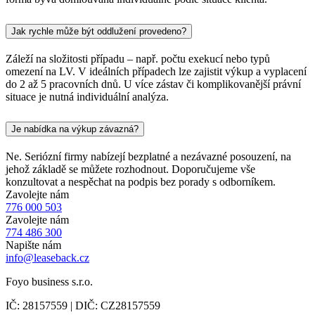
Jak rychle může být oddlužení provedeno?
Záleží na složitosti případu – např. počtu exekucí nebo typů
omezení na LV. V ideálních případech lze zajistit výkup a vyplacení
do 2 až 5 pracovních dnů. U více zástav či komplikovanější právní
situace je nutná individuální analýza.
Je nabídka na výkup závazná?
Ne. Seriózní firmy nabízejí bezplatné a nezávazné posouzení, na
jehož základě se můžete rozhodnout. Doporučujeme vše
konzultovat a nespěchat na podpis bez porady s odborníkem.
Zavolejte nám
776 000 503
Zavolejte nám
774 486 300
Napište nám
info@leaseback.cz
Foyo business s.r.o.
IČ: 28157559 | DIČ: CZ28157559