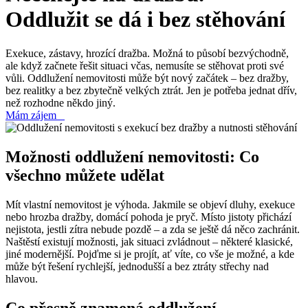
Oddlužit se dá i bez stěhování
Exekuce, zástavy, hrozící dražba. Možná to působí bezvýchodně,
ale když začnete řešit situaci včas, nemusíte se stěhovat proti své
vůli. Oddlužení nemovitosti může být nový začátek – bez dražby,
bez realitky a bez zbytečně velkých ztrát. Jen je potřeba jednat dřív,
než rozhodne někdo jiný.
Mám zájem
Možnosti oddlužení nemovitosti: Co
všechno můžete udělat
Mít vlastní nemovitost je výhoda. Jakmile se objeví dluhy, exekuce
nebo hrozba dražby, domácí pohoda je pryč. Místo jistoty přichází
nejistota, jestli zítra nebude pozdě – a zda se ještě dá něco zachránit.
Naštěstí existují možnosti, jak situaci zvládnout – některé klasické,
jiné modernější. Pojďme si je projít, ať víte, co vše je možné, a kde
může být řešení rychlejší, jednodušší a bez ztráty střechy nad
hlavou.
Co přesně znamená oddlužení