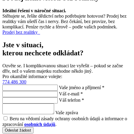
Ideální řešení v náročné situaci.
Stěhujete se, řešíte dědictví nebo potřebujete hotovost? Prodej bez
realitky vám ušetří čas i nervy. Bez čekání, bez provize, bez
komplikací. Peníze rychle a férově – podle vašich podmínek.
Prodej bez realitky
Jste v situaci,
kterou nechcete odkládat?
Ozvěte se. I komplikovanou situaci lze vyřešit – pokud se začne
dřív, než o vašem majetku rozhodne někdo jiný.
Pro okamžité informace volejte:
774 486 300
Vaše jméno a příjmení *
Váš e-mail *
Váš telefon *
Vaše zpráva
Beru na vědomí zásady ochrany osobních údajů a informace o
zpracování
osobních údajů
.
Odeslat žádost