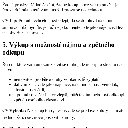
Žádná provize, žádné čekání, žádné komplikace ve smlouvě – jen
férová dohoda, která vám umožní znovu se nadechnout.
👉
Tip:
Pokud nechcete hned odejít, dá se domluvit nájemní
smlouva – dál bydlíte, jen už ne jako majitel, ale jako nájemce. Bez
ostudy. Bez stěhování.
5. Výkup s možností nájmu a zpětného
odkupu
Řešení, které vám umožní zbavit se dluhů, ale nepřijít o střechu nad
hlavou:
nemovitost prodáte a dluhy se okamžitě vyplatí,
dál v ní zůstáváte jako nájemce, nájemné je nastaveno tak,
abyste ho zvládli,
a pokud se vaše situace zlepší, můžete dům nebo byt odkoupit
zpět do osobního vlastnictví.
👉
Výhoda:
Nestěhujete se, neskrýváte se před exekutory – a máte
reálnou šanci se znovu postavit na nohy.