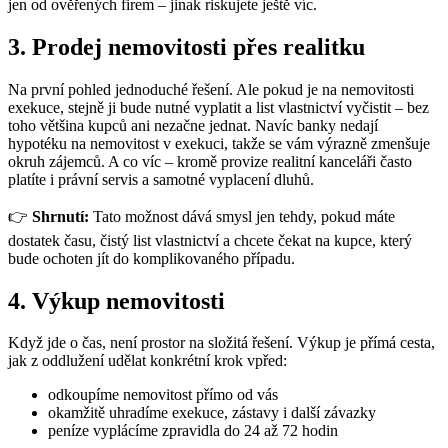
jen od ověřených firem – jinak riskujete ještě víc.
3. Prodej nemovitosti přes realitku
Na první pohled jednoduché řešení. Ale pokud je na nemovitosti
exekuce, stejně ji bude nutné vyplatit a list vlastnictví vyčistit – bez
toho většina kupců ani nezačne jednat. Navíc banky nedají
hypotéku na nemovitost v exekuci, takže se vám výrazně zmenšuje
okruh zájemců. A co víc – kromě provize realitní kanceláři často
platíte i právní servis a samotné vyplacení dluhů.
👉
Shrnutí:
Tato možnost dává smysl jen tehdy, pokud máte
dostatek času, čistý list vlastnictví a chcete čekat na kupce, který
bude ochoten jít do komplikovaného případu.
4. Výkup nemovitosti
Když jde o čas, není prostor na složitá řešení. Výkup je přímá cesta,
jak z oddlužení udělat konkrétní krok vpřed:
odkoupíme nemovitost přímo od vás
okamžitě uhradíme exekuce, zástavy i další závazky
peníze vyplácíme zpravidla do 24 až 72 hodin