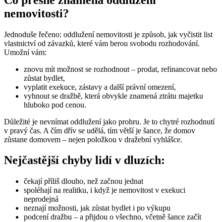
nemovitosti?
Jednoduše řečeno: oddlužení nemovitosti je způsob, jak vyčistit list
vlastnictví od závazků, které vám berou svobodu rozhodování.
Umožní vám:
znovu mít možnost se rozhodnout – prodat, refinancovat nebo
zůstat bydlet,
vyplatit exekuce, zástavy a další právní omezení,
vyhnout se dražbě, která obvykle znamená ztrátu majetku
hluboko pod cenou.
Důležité je nevnímat oddlužení jako prohru. Je to chytré rozhodnutí
v pravý čas. A čím dřív se udělá, tím větší je šance, že domov
zůstane domovem – nejen položkou v dražební vyhlášce.
Nejčastější chyby lidí v dluzích:
čekají příliš dlouho, než začnou jednat
spoléhají na realitku, i když je nemovitost v exekuci
neprodejná
neznají možnosti, jak zůstat bydlet i po výkupu
podcení dražbu – a přijdou o všechno, včetně šance začít