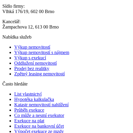
Sídlo firmy:
Vlhká 176/19, 602 00 Brno
Kancelář:
Žampachova 12, 613 00 Brno
Nabídka služeb
Výkup nemovitostí
Výkup nemovitostí s nájmem
Výkup s exekucí
Oddlužení nemovitostí
Prodej bez realitky
Zpětný leasing nemovitostí
Často hledáte
List vlastnictví
Hypotéka kalkulačka
Katastr nemovitostí nahlížení
Průběh exekuce
Co může a nesmí exekutor
Exekuce na plat
Exekuce na bankovní účet
Výpočet exekuce ze mzdy