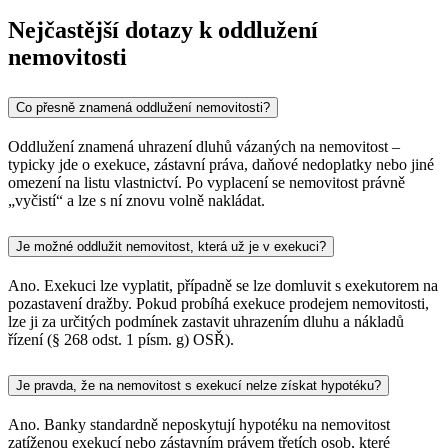
Nejčastější dotazy k oddlužení
nemovitosti
Co přesně znamená oddlužení nemovitosti?
Oddlužení znamená uhrazení dluhů vázaných na nemovitost –
typicky jde o exekuce, zástavní práva, daňové nedoplatky nebo jiné
omezení na listu vlastnictví. Po vyplacení se nemovitost právně
„vyčistí“ a lze s ní znovu volně nakládat.
Je možné oddlužit nemovitost, která už je v exekuci?
Ano. Exekuci lze vyplatit, případně se lze domluvit s exekutorem na
pozastavení dražby. Pokud probíhá exekuce prodejem nemovitosti,
lze ji za určitých podmínek zastavit uhrazením dluhu a nákladů
řízení (§ 268 odst. 1 písm. g) OSŘ).
Je pravda, že na nemovitost s exekucí nelze získat hypotéku?
Ano. Banky standardně neposkytují hypotéku na nemovitost
zatíženou exekucí nebo zástavním právem třetích osob, které