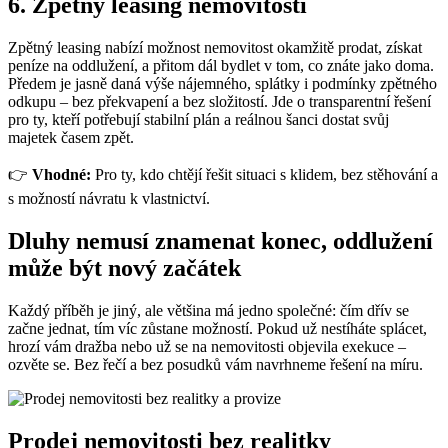
6. Zpětný leasing nemovitosti
Zpětný leasing nabízí možnost nemovitost okamžitě prodat, získat
peníze na oddlužení, a přitom dál bydlet v tom, co znáte jako doma.
Předem je jasně daná výše nájemného, splátky i podmínky zpětného
odkupu – bez překvapení a bez složitostí. Jde o transparentní řešení
pro ty, kteří potřebují stabilní plán a reálnou šanci dostat svůj
majetek časem zpět.
👉
Vhodné:
Pro ty, kdo chtějí řešit situaci s klidem, bez stěhování a
s možností návratu k vlastnictví.
Dluhy nemusí znamenat konec, oddlužení
může být nový začátek
Každý příběh je jiný, ale většina má jedno společné: čím dřív se
začne jednat, tím víc zůstane možností. Pokud už nestíháte splácet,
hrozí vám dražba nebo už se na nemovitosti objevila exekuce –
ozvěte se. Bez řečí a bez posudků vám navrhneme řešení na míru.
Prodej nemovitosti bez realitky