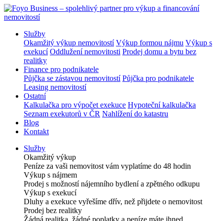
Služby
Okamžitý výkup nemovitostí
Výkup formou nájmu
Výkup s
exekucí
Oddlužení nemovitosti
Prodej domu a bytu bez
realitky
Finance pro podnikatele
Půjčka se zástavou nemovitostí
Půjčka pro podnikatele
Leasing nemovitostí
Ostatní
Kalkulačka pro výpočet exekuce
Hypoteční kalkulačka
Seznam exekutorů v ČR
Nahlížení do katastru
Blog
Kontakt
Služby
Okamžitý výkup
Peníze za vaši nemovitost vám vyplatíme do 48 hodin
Výkup s nájmem
Prodej s možností nájemního bydlení a zpětného odkupu
Výkup s exekucí
Dluhy a exekuce vyřešíme dřív, než přijdete o nemovitost
Prodej bez realitky
Žádná realitka, žádné poplatky a peníze máte ihned