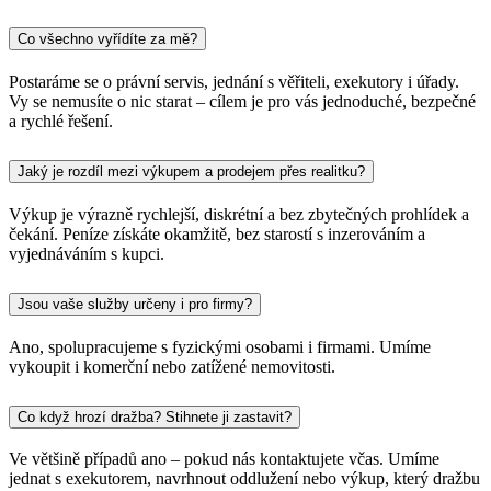
Co všechno vyřídíte za mě?
Postaráme se o právní servis, jednání s věřiteli, exekutory i úřady.
Vy se nemusíte o nic starat – cílem je pro vás jednoduché, bezpečné
a rychlé řešení.
Jaký je rozdíl mezi výkupem a prodejem přes realitku?
Výkup je výrazně rychlejší, diskrétní a bez zbytečných prohlídek a
čekání. Peníze získáte okamžitě, bez starostí s inzerováním a
vyjednáváním s kupci.
Jsou vaše služby určeny i pro firmy?
Ano, spolupracujeme s fyzickými osobami i firmami. Umíme
vykoupit i komerční nebo zatížené nemovitosti.
Co když hrozí dražba? Stihnete ji zastavit?
Ve většině případů ano – pokud nás kontaktujete včas. Umíme
jednat s exekutorem, navrhnout oddlužení nebo výkup, který dražbu