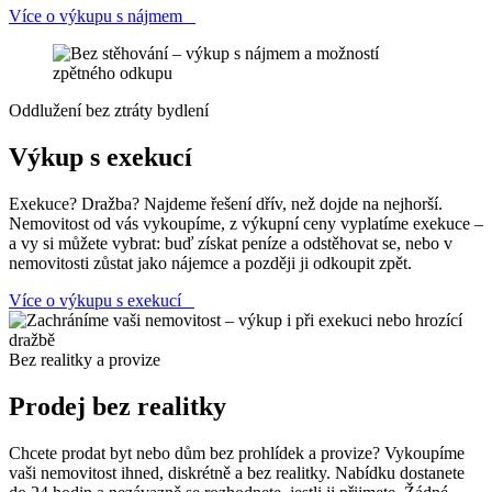
Více o výkupu s nájmem
Oddlužení bez ztráty bydlení
Výkup s exekucí
Exekuce? Dražba? Najdeme řešení dřív, než dojde na nejhorší.
Nemovitost od vás vykoupíme, z výkupní ceny vyplatíme exekuce –
a vy si můžete vybrat: buď získat peníze a odstěhovat se, nebo v
nemovitosti zůstat jako nájemce a později ji odkoupit zpět.
Více o výkupu s exekucí
Bez realitky a provize
Prodej bez realitky
Chcete prodat byt nebo dům bez prohlídek a provize? Vykoupíme
vaši nemovitost ihned, diskrétně a bez realitky. Nabídku dostanete