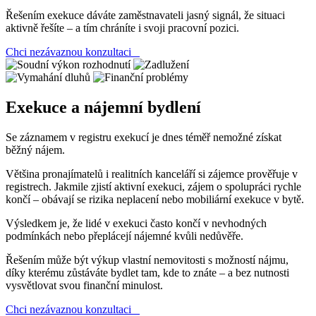
Řešením exekuce dáváte zaměstnavateli jasný signál, že situaci
aktivně řešíte – a tím chráníte i svoji pracovní pozici.
Chci nezávaznou konzultaci
Exekuce a nájemní bydlení
Se záznamem v registru exekucí je dnes téměř nemožné získat
běžný nájem.
Většina pronajímatelů i realitních kanceláří si zájemce prověřuje v
registrech. Jakmile zjistí aktivní exekuci, zájem o spolupráci rychle
končí – obávají se rizika neplacení nebo mobiliární exekuce v bytě.
Výsledkem je, že lidé v exekuci často končí v nevhodných
podmínkách nebo přeplácejí nájemné kvůli nedůvěře.
Řešením může být výkup vlastní nemovitosti s možností nájmu,
díky kterému zůstáváte bydlet tam, kde to znáte – a bez nutnosti
vysvětlovat svou finanční minulost.
Chci nezávaznou konzultaci