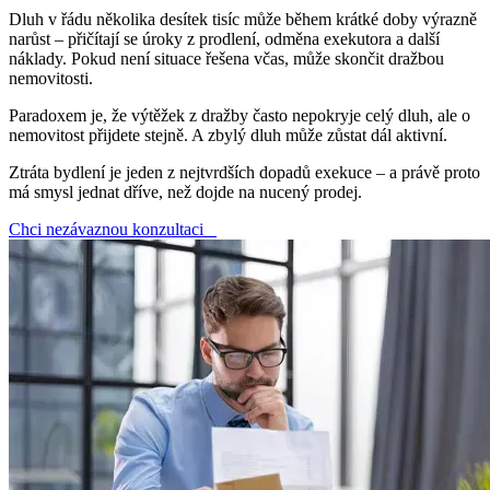
Dluh v řádu několika desítek tisíc může během krátké doby výrazně
narůst – přičítají se úroky z prodlení, odměna exekutora a další
náklady. Pokud není situace řešena včas, může skončit dražbou
nemovitosti.
Paradoxem je, že výtěžek z dražby často nepokryje celý dluh, ale o
nemovitost přijdete stejně. A zbylý dluh může zůstat dál aktivní.
Ztráta bydlení je jeden z nejtvrdších dopadů exekuce – a právě proto
má smysl jednat dříve, než dojde na nucený prodej.
Chci nezávaznou konzultaci