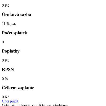
0 Kč
Úroková sazba
11 % p.a.
Počet splátek
0
Poplatky
0 Kč
RPSN
0 %
Celkem zaplatíte
0 Kč
Chci půjčit
Orientační výpočet, slouží jen pro představu.