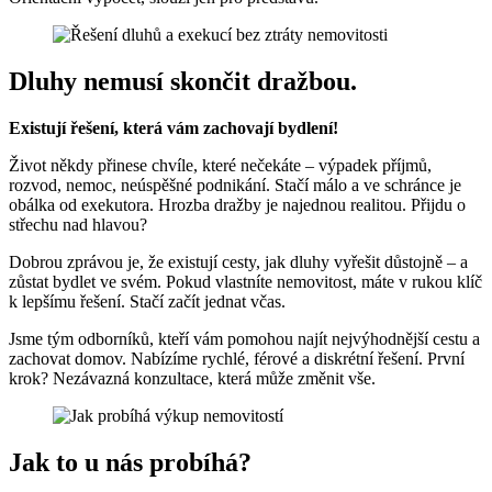
Dluhy nemusí skončit dražbou.
Existují řešení, která vám zachovají bydlení!
Život někdy přinese chvíle, které nečekáte – výpadek příjmů,
rozvod, nemoc, neúspěšné podnikání. Stačí málo a ve schránce je
obálka od exekutora. Hrozba dražby je najednou realitou. Přijdu o
střechu nad hlavou?
Dobrou zprávou je, že existují cesty, jak dluhy vyřešit důstojně – a
zůstat bydlet ve svém. Pokud vlastníte nemovitost, máte v rukou klíč
k lepšímu řešení. Stačí začít jednat včas.
Jsme tým odborníků, kteří vám pomohou najít nejvýhodnější cestu a
zachovat domov. Nabízíme rychlé, férové a diskrétní řešení. První
krok? Nezávazná konzultace, která může změnit vše.
Jak to u nás probíhá?