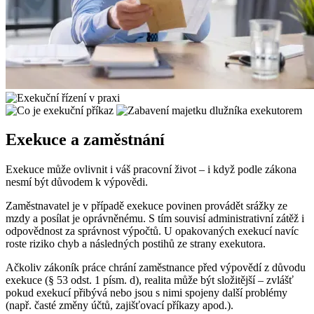
Exekuce a zaměstnání
Exekuce může ovlivnit i váš pracovní život – i když podle zákona
nesmí být důvodem k výpovědi.
Zaměstnavatel je v případě exekuce povinen provádět srážky ze
mzdy a posílat je oprávněnému. S tím souvisí administrativní zátěž i
odpovědnost za správnost výpočtů. U opakovaných exekucí navíc
roste riziko chyb a následných postihů ze strany exekutora.
Ačkoliv zákoník práce chrání zaměstnance před výpovědí z důvodu
exekuce (§ 53 odst. 1 písm. d), realita může být složitější – zvlášť
pokud exekucí přibývá nebo jsou s nimi spojeny další problémy
(např. časté změny účtů, zajišťovací příkazy apod.).