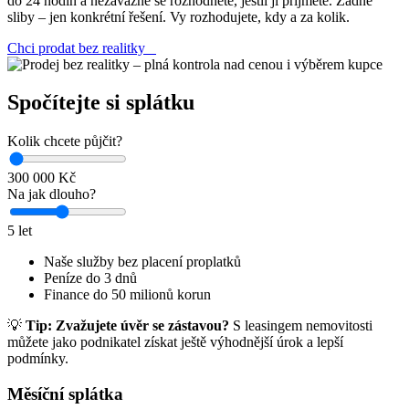
do 24 hodin a nezávazně se rozhodnete, jestli ji přijmete. Žádné
sliby – jen konkrétní řešení. Vy rozhodujete, kdy a za kolik.
Chci prodat bez realitky
Spočítejte si splátku
Kolik chcete půjčit?
300 000 Kč
Na jak dlouho?
5 let
Naše služby bez placení proplatků
Peníze do 3 dnů
Finance do 50 milionů korun
💡
Tip:
Zvažujete úvěr se zástavou?
S leasingem nemovitosti
můžete jako podnikatel získat ještě výhodnější úrok a lepší
podmínky.
Měsíční splátka