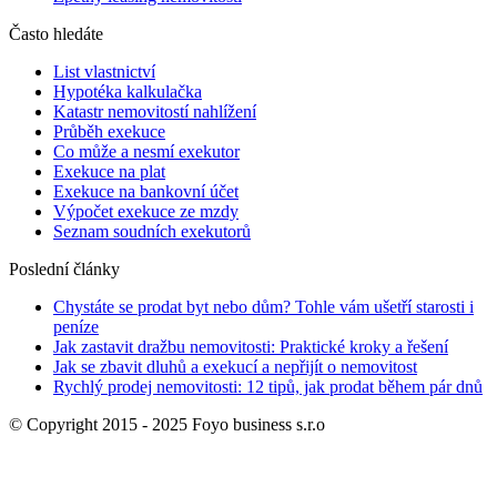
Často hledáte
List vlastnictví
Hypotéka kalkulačka
Katastr nemovitostí nahlížení
Průběh exekuce
Co může a nesmí exekutor
Exekuce na plat
Exekuce na bankovní účet
Výpočet exekuce ze mzdy
Seznam soudních exekutorů
Poslední články
Chystáte se prodat byt nebo dům? Tohle vám ušetří starosti i
peníze
Jak zastavit dražbu nemovitosti: Praktické kroky a řešení
Jak se zbavit dluhů a exekucí a nepřijít o nemovitost
Rychlý prodej nemovitosti: 12 tipů, jak prodat během pár dnů
© Copyright 2015 - 2025 Foyo business s.r.o