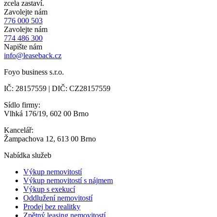
zcela zastaví.
Zavolejte nám
776 000 503
Zavolejte nám
774 486 300
Napište nám
info@leaseback.cz
Foyo business s.r.o.
IČ: 28157559 | DIČ: CZ28157559
Sídlo firmy:
Vlhká 176/19, 602 00 Brno
Kancelář:
Žampachova 12, 613 00 Brno
Nabídka služeb
Výkup nemovitostí
Výkup nemovitostí s nájmem
Výkup s exekucí
Oddlužení nemovitostí
Prodej bez realitky
Zpětný leasing nemovitostí