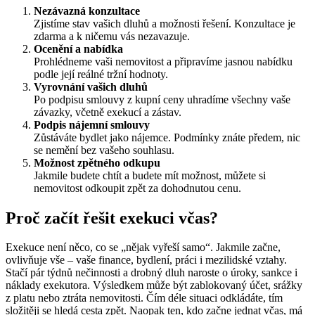
Nezávazná konzultace
Zjistíme stav vašich dluhů a možnosti řešení. Konzultace je
zdarma a k ničemu vás nezavazuje.
Ocenění a nabídka
Prohlédneme vaši nemovitost a připravíme jasnou nabídku
podle její reálné tržní hodnoty.
Vyrovnání vašich dluhů
Po podpisu smlouvy z kupní ceny uhradíme všechny vaše
závazky, včetně exekucí a zástav.
Podpis nájemní smlouvy
Zůstáváte bydlet jako nájemce. Podmínky znáte předem, nic
se nemění bez vašeho souhlasu.
Možnost zpětného odkupu
Jakmile budete chtít a budete mít možnost, můžete si
nemovitost odkoupit zpět za dohodnutou cenu.
Proč začít řešit exekuci včas?
Exekuce není něco, co se „nějak vyřeší samo“. Jakmile začne,
ovlivňuje vše – vaše finance, bydlení, práci i mezilidské vztahy.
Stačí pár týdnů nečinnosti a drobný dluh naroste o úroky, sankce i
náklady exekutora. Výsledkem může být zablokovaný účet, srážky
z platu nebo ztráta nemovitosti. Čím déle situaci odkládáte, tím
složitěji se hledá cesta zpět. Naopak ten, kdo začne jednat včas, má