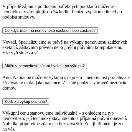
V případě zájmu a po dodání potřebných podkladů můžeme
nemovitost vykoupit již do 24 hodin. Peníze vyplácíme ihned po
podpisu smlouvy.
Co když mám na nemovitosti exekuci nebo zástavu?
Nevadí. Specializujeme se právě na výkupy nemovitostí zatížených
exekucí, zástavním právem nebo jinými právními komplikacemi.
Vše vyřešíme za vás.
Můžu v nemovitosti zůstat bydlet i po výkupu?
Ano. Nabízíme možnost výkupu s nájmem – nemovitost prodáte, ale
zůstáváte v ní dál jako nájemce. Získáte peníze a zároveň neztrácíte
domov.
Kolik za výkup dostanu?
Výkupní cenu stanovujeme individuálně – s ohledem na typ
nemovitosti, její technický stav, lokalitu a případná právní omezení.
Nabídku připravíme zdarma a bez závazků. Zda ji přijmete, je zcela
na vás.