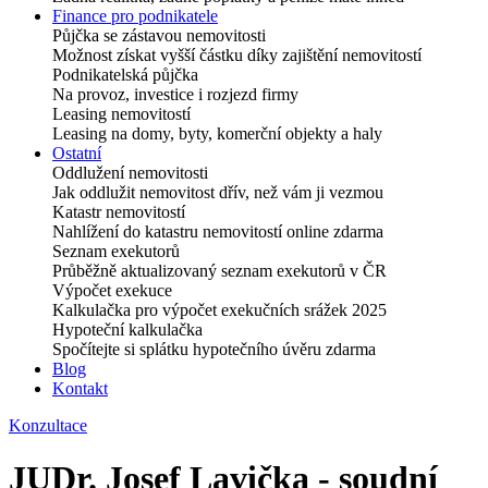
Finance pro podnikatele
Půjčka se zástavou nemovitosti
Možnost získat vyšší částku díky zajištění nemovitostí
Podnikatelská půjčka
Na provoz, investice i rozjezd firmy
Leasing nemovitostí
Leasing na domy, byty, komerční objekty a haly
Ostatní
Oddlužení nemovitosti
Jak oddlužit nemovitost dřív, než vám ji vezmou
Katastr nemovitostí
Nahlížení do katastru nemovitostí online zdarma
Seznam exekutorů
Průběžně aktualizovaný seznam exekutorů v ČR
Výpočet exekuce
Kalkulačka pro výpočet exekučních srážek 2025
Hypoteční kalkulačka
Spočítejte si splátku hypotečního úvěru zdarma
Blog
Kontakt
Konzultace
JUDr. Josef Lavička - soudní