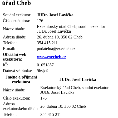
úřad Cheb
Soudní exekutor:
JUDr. Josef Lavička
Číslo exekutora:
176
Exekutorský úřad Cheb, soudní exekutor
Název úřadu:
JUDr. Josef Lavička
Adresa úřadu:
26. dubna 10, 350 02 Cheb
Telefon:
354 415 211
E-mail:
podatelna@execheb.cz
Oficiální web
www.execheb.cz
exekutora:
IČ:
01051857
Datová schránka:
9bvjcfq
Jméno a příjmení
JUDr. Josef Lavička
exekutora
Exekutorský úřad Cheb, soudní exekutor
Název úřadu:
JUDr. Josef Lavička
Číslo exekutora:
176
Adresa
26. dubna 10, 350 02 Cheb
exekutorského úřadu
Telefon:
354 415 211