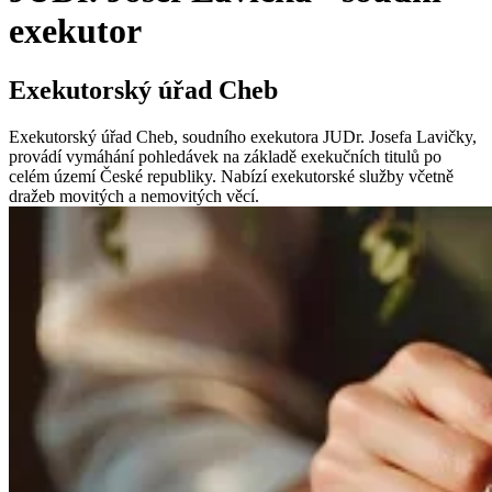
exekutor
Exekutorský úřad Cheb
Exekutorský úřad Cheb, soudního exekutora JUDr. Josefa Lavičky,
provádí vymáhání pohledávek na základě exekučních titulů po
celém území České republiky. Nabízí exekutorské služby včetně
dražeb movitých a nemovitých věcí.