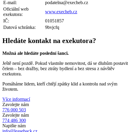
E-mail:
podatelna@execheb.cz
Oficiální web
www.execheb.cz
exekutora:
IČ:
01051857
Datová schránka:
9bvjcfq
Hledáte kontakt na exekutora?
Možná ale hledáte poslední šanci.
Ještě není pozdě. Pokud vlastníte nemovitost, dá se dluhům postavit
čelem – bez dražby, bez ztráty bydlení a bez stresu z návštěv
exekutora.
Pomáháme lidem, kteří chtějí zpátky klid a kontrolu nad svým
životem.
Více informací
Zavolejte nám
776 000 503
Zavolejte nám
774 486 300
Napište nám
info@leaseback.cz