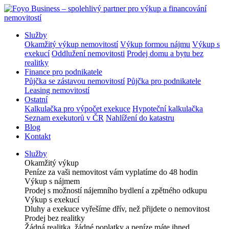
Služby
Okamžitý výkup nemovitostí
Výkup formou nájmu
Výkup s
exekucí
Oddlužení nemovitosti
Prodej domu a bytu bez
realitky
Finance pro podnikatele
Půjčka se zástavou nemovitostí
Půjčka pro podnikatele
Leasing nemovitostí
Ostatní
Kalkulačka pro výpočet exekuce
Hypoteční kalkulačka
Seznam exekutorů v ČR
Nahlížení do katastru
Blog
Kontakt
Služby
Okamžitý výkup
Peníze za vaši nemovitost vám vyplatíme do 48 hodin
Výkup s nájmem
Prodej s možností nájemního bydlení a zpětného odkupu
Výkup s exekucí
Dluhy a exekuce vyřešíme dřív, než přijdete o nemovitost
Prodej bez realitky
Žádná realitka, žádné poplatky a peníze máte ihned