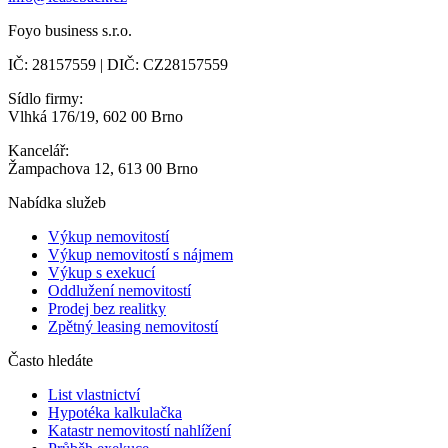
Foyo business s.r.o.
IČ: 28157559 | DIČ: CZ28157559
Sídlo firmy:
Vlhká 176/19, 602 00 Brno
Kancelář:
Žampachova 12, 613 00 Brno
Nabídka služeb
Výkup nemovitostí
Výkup nemovitostí s nájmem
Výkup s exekucí
Oddlužení nemovitostí
Prodej bez realitky
Zpětný leasing nemovitostí
Často hledáte
List vlastnictví
Hypotéka kalkulačka
Katastr nemovitostí nahlížení