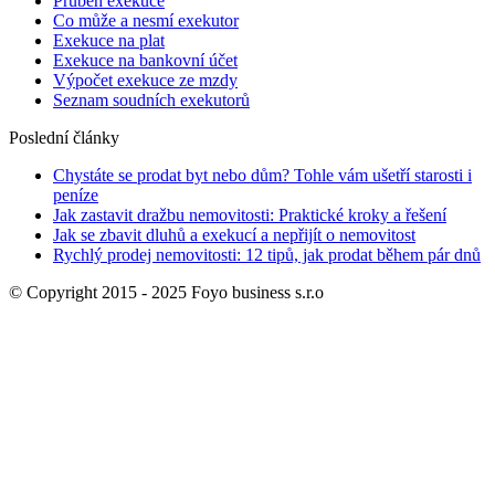
Průběh exekuce
Co může a nesmí exekutor
Exekuce na plat
Exekuce na bankovní účet
Výpočet exekuce ze mzdy
Seznam soudních exekutorů
Poslední články
Chystáte se prodat byt nebo dům? Tohle vám ušetří starosti i
peníze
Jak zastavit dražbu nemovitosti: Praktické kroky a řešení
Jak se zbavit dluhů a exekucí a nepřijít o nemovitost
Rychlý prodej nemovitosti: 12 tipů, jak prodat během pár dnů
© Copyright 2015 - 2025 Foyo business s.r.o