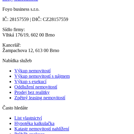
Foyo business s.r.o.
IČ: 28157559 | DIČ: CZ28157559
Sídlo firmy:
Vlhká 176/19, 602 00 Brno
Kancelář:
Žampachova 12, 613 00 Brno
Nabídka služeb
Výkup nemovitostí
Výkup nemovitostí s nájmem
Výkup s exekucí
Oddlužení nemovitostí
Prodej bez realitky
Zpětný leasing nemovitostí
Často hledáte
List vlastnictví
Hypotéka kalkulačka
Katastr nemovitostí nahlížení