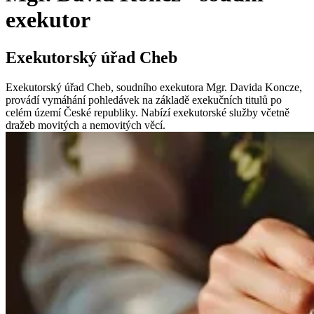
exekutor
Exekutorský úřad Cheb
Exekutorský úřad Cheb, soudního exekutora Mgr. Davida Koncze,
provádí vymáhání pohledávek na základě exekučních titulů po
celém území České republiky. Nabízí exekutorské služby včetně
dražeb movitých a nemovitých věcí.