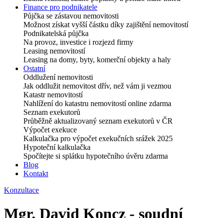
Finance pro podnikatele
Půjčka se zástavou nemovitosti
Možnost získat vyšší částku díky zajištění nemovitostí
Podnikatelská půjčka
Na provoz, investice i rozjezd firmy
Leasing nemovitostí
Leasing na domy, byty, komerční objekty a haly
Ostatní
Oddlužení nemovitosti
Jak oddlužit nemovitost dřív, než vám ji vezmou
Katastr nemovitostí
Nahlížení do katastru nemovitostí online zdarma
Seznam exekutorů
Průběžně aktualizovaný seznam exekutorů v ČR
Výpočet exekuce
Kalkulačka pro výpočet exekučních srážek 2025
Hypoteční kalkulačka
Spočítejte si splátku hypotečního úvěru zdarma
Blog
Kontakt
Konzultace
Mgr. David Koncz - soudní