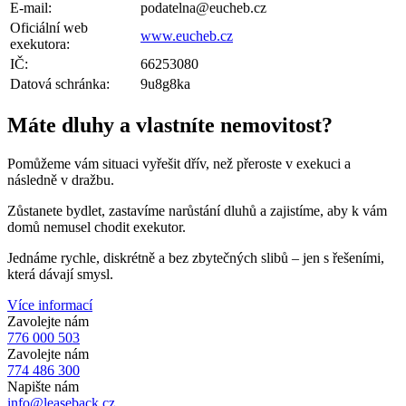
E-mail:
podatelna@eucheb.cz
Oficiální web
www.eucheb.cz
exekutora:
IČ:
66253080
Datová schránka:
9u8g8ka
Máte dluhy a vlastníte nemovitost?
Pomůžeme vám situaci vyřešit dřív, než přeroste v exekuci a
následně v dražbu.
Zůstanete bydlet, zastavíme narůstání dluhů a zajistíme, aby k vám
domů nemusel chodit exekutor.
Jednáme rychle, diskrétně a bez zbytečných slibů – jen s řešeními,
která dávají smysl.
Více informací
Zavolejte nám
776 000 503
Zavolejte nám
774 486 300
Napište nám
info@leaseback.cz