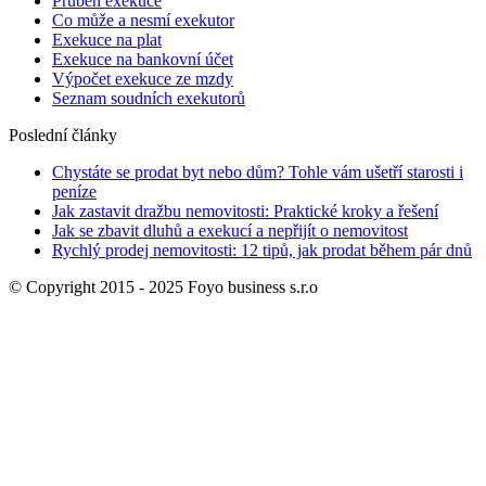
Průběh exekuce
Co může a nesmí exekutor
Exekuce na plat
Exekuce na bankovní účet
Výpočet exekuce ze mzdy
Seznam soudních exekutorů
Poslední články
Chystáte se prodat byt nebo dům? Tohle vám ušetří starosti i
peníze
Jak zastavit dražbu nemovitosti: Praktické kroky a řešení
Jak se zbavit dluhů a exekucí a nepřijít o nemovitost
Rychlý prodej nemovitosti: 12 tipů, jak prodat během pár dnů
© Copyright 2015 - 2025 Foyo business s.r.o