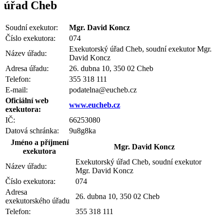
úřad Cheb
Soudní exekutor:
Mgr. David Koncz
Číslo exekutora:
074
Exekutorský úřad Cheb, soudní exekutor Mgr.
Název úřadu:
David Koncz
Adresa úřadu:
26. dubna 10, 350 02 Cheb
Telefon:
355 318 111
E-mail:
podatelna@eucheb.cz
Oficiální web
www.eucheb.cz
exekutora:
IČ:
66253080
Datová schránka:
9u8g8ka
Jméno a příjmení
Mgr. David Koncz
exekutora
Exekutorský úřad Cheb, soudní exekutor
Název úřadu:
Mgr. David Koncz
Číslo exekutora:
074
Adresa
26. dubna 10, 350 02 Cheb
exekutorského úřadu
Telefon:
355 318 111