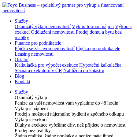
Služby
Okamžitý výkup nemovitostí
Výkup formou nájmu
Výkup s
exekucí
Oddlužení nemovitosti
Prodej domu a bytu bez
realitky
Finance pro podnikatele
Půjčka se zástavou nemovitostí
Půjčka pro podnikatele
Leasing nemovitostí
Ostatní
Kalkulačka pro výpočet exekuce
Hypoteční kalkulačka
Seznam exekutorů v ČR
Nahlížení do katastru
Blog
Kontakt
Služby
Okamžitý výkup
Peníze za vaši nemovitost vám vyplatíme do 48 hodin
Výkup s nájmem
Prodej s možností nájemního bydlení a zpětného odkupu
Výkup s exekucí
Dluhy a exekuce vyřešíme dřív, než přijdete o nemovitost
Prodej bez realitky
Žádná realitka, žádné poplatky a peníze máte ihned