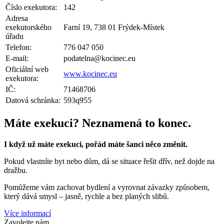
Číslo exekutora:
142
Adresa
exekutorského
Farní 19, 738 01 Frýdek-Místek
úřadu
Telefon:
776 047 050
E-mail:
podatelna@kocinec.eu
Oficiální web
www.kocinec.eu
exekutora:
IČ:
71468706
Datová schránka:
593q955
Máte exekuci? Neznamená to konec.
I když už máte exekuci, pořád máte šanci něco změnit.
Pokud vlastníte byt nebo dům, dá se situace řešit dřív, než dojde na
dražbu.
Pomůžeme vám zachovat bydlení a vyrovnat závazky způsobem,
který dává smysl – jasně, rychle a bez planých slibů.
Více informací
Zavolejte nám