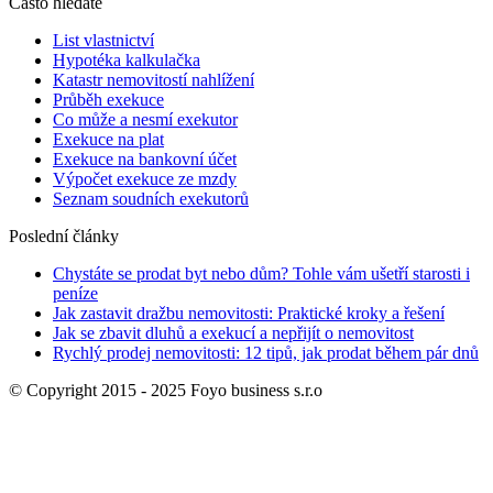
Často hledáte
List vlastnictví
Hypotéka kalkulačka
Katastr nemovitostí nahlížení
Průběh exekuce
Co může a nesmí exekutor
Exekuce na plat
Exekuce na bankovní účet
Výpočet exekuce ze mzdy
Seznam soudních exekutorů
Poslední články
Chystáte se prodat byt nebo dům? Tohle vám ušetří starosti i
peníze
Jak zastavit dražbu nemovitosti: Praktické kroky a řešení
Jak se zbavit dluhů a exekucí a nepřijít o nemovitost
Rychlý prodej nemovitosti: 12 tipů, jak prodat během pár dnů
© Copyright 2015 - 2025 Foyo business s.r.o