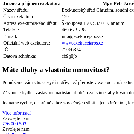
Jméno a příjmení exekutora
Mgr. Petr Jaro
Název úřadu:
Exekutorský úřad Chrudim, soudní exe
Číslo exekutora:
129
Adresa exekutorského úřadu
Škroupova 150, 537 01 Chrudim
Telefon:
469 623 238
E-mail:
info@exekucejaros.cz
Oficiální web exekutora:
www.exekucejaros.cz
IČ:
75066874
Datová schránka:
cb9g8jb
Máte dluhy a vlastníte nemovitost?
Pomůžeme vám situaci vyřešit dřív, než přeroste v exekuci a následně
Zůstanete bydlet, zastavíme narůstání dluhů a zajistíme, aby k vám d
Jednáme rychle, diskrétně a bez zbytečných slibů – jen s řešeními, kte
Více informací
Zavolejte nám
776 000 503
Zavolejte nám