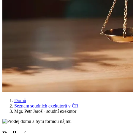
Domů
Seznam soudních exekutorů v ČR
Mgr. Petr Jaroš - soudní exekutor