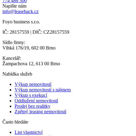
774 486 300
Napište nám
info@leaseback.cz
Foyo business s.r.o.
IČ: 28157559 | DIČ: CZ28157559
Sídlo firmy:
Vlhká 176/19, 602 00 Brno
Kancelář:
Žampachova 12, 613 00 Brno
Nabídka služeb
Výkup nemovitostí
Výkup nemovitostí s nájmem
Výkup s exekucí
Oddlužení nemovitostí
Prodej bez realitky
Zpětný leasing nemovitostí
Často hledáte
List vlastnictví