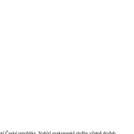
mí České republiky. Nabízí exekutorské služby včetně dražeb