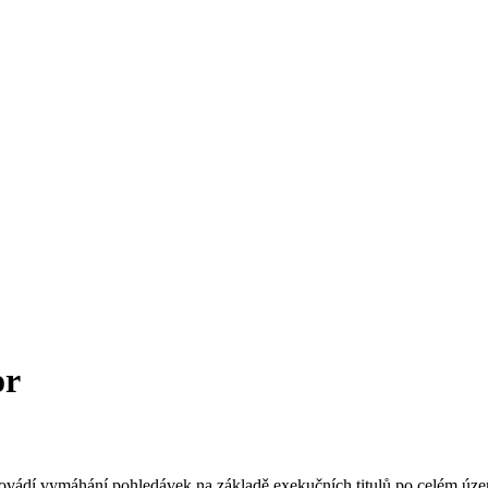
or
ovádí vymáhání pohledávek na základě exekučních titulů po celém úze