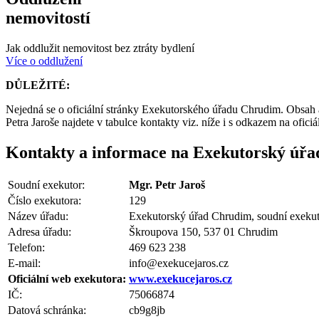
nemovitostí
Jak oddlužit nemovitost bez ztráty bydlení
Více o oddlužení
DŮLEŽITÉ:
Nejedná se o oficiální stránky Exekutorského úřadu Chrudim. Obsah
Petra Jaroše najdete v tabulce kontakty viz. níže i s odkazem na ofici
Kontakty a informace na Exekutorský úř
Soudní exekutor:
Mgr. Petr Jaroš
Číslo exekutora:
129
Název úřadu:
Exekutorský úřad Chrudim, soudní exekuto
Adresa úřadu:
Škroupova 150, 537 01 Chrudim
Telefon:
469 623 238
E-mail:
info@exekucejaros.cz
Oficiální web exekutora:
www.exekucejaros.cz
IČ:
75066874
Datová schránka:
cb9g8jb