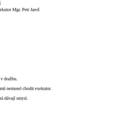
š
kutor Mgr. Petr Jaroš
 v dražbu.
omů nemusel chodit exekutor.
rá dávají smysl.