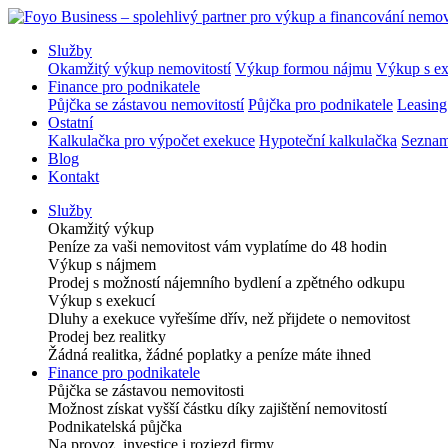
Služby
Okamžitý výkup nemovitostí
Výkup formou nájmu
Výkup s ex
Finance pro podnikatele
Půjčka se zástavou nemovitostí
Půjčka pro podnikatele
Leasing
Ostatní
Kalkulačka pro výpočet exekuce
Hypoteční kalkulačka
Seznam
Blog
Kontakt
Služby
Okamžitý výkup
Peníze za vaši nemovitost vám vyplatíme do 48 hodin
Výkup s nájmem
Prodej s možností nájemního bydlení a zpětného odkupu
Výkup s exekucí
Dluhy a exekuce vyřešíme dřív, než přijdete o nemovitost
Prodej bez realitky
Žádná realitka, žádné poplatky a peníze máte ihned
Finance pro podnikatele
Půjčka se zástavou nemovitosti
Možnost získat vyšší částku díky zajištění nemovitostí
Podnikatelská půjčka
Na provoz, investice i rozjezd firmy