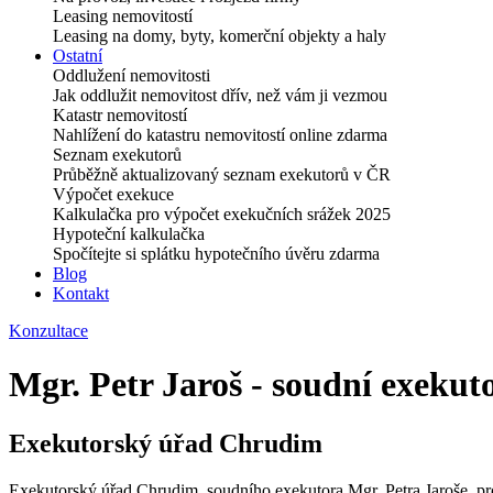
Leasing nemovitostí
Leasing na domy, byty, komerční objekty a haly
Ostatní
Oddlužení nemovitosti
Jak oddlužit nemovitost dřív, než vám ji vezmou
Katastr nemovitostí
Nahlížení do katastru nemovitostí online zdarma
Seznam exekutorů
Průběžně aktualizovaný seznam exekutorů v ČR
Výpočet exekuce
Kalkulačka pro výpočet exekučních srážek 2025
Hypoteční kalkulačka
Spočítejte si splátku hypotečního úvěru zdarma
Blog
Kontakt
Konzultace
Mgr. Petr Jaroš - soudní exekut
Exekutorský úřad Chrudim
Exekutorský úřad Chrudim, soudního exekutora Mgr. Petra Jaroše, pr