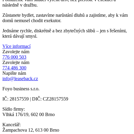
následně v dražbu.
Zůstanete bydlet, zastavíme narůstání dluhů a zajistíme, aby k vám
domů nemusel chodit exekutor.
Jednáme rychle, diskrétně a bez zbytečných slibů – jen s řešeními,
která dávají smysl.
Více informací
Zavolejte nám
776 000 503
Zavolejte nám
774 486 300
Napište nám
info@leaseback.cz
Foyo business s.r.o.
IČ: 28157559 | DIČ: CZ28157559
Sídlo firmy:
Vlhká 176/19, 602 00 Brno
Kancelář:
Žampachova 12, 613 00 Brno