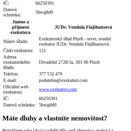
IČ:
66250391
Datová
5bwg8d9
schránka:
Jméno a
příjmení
JUDr. Vendula Flajšhansová
exekutora
Exekutorský úřad Plzeň - sever, soudní
Název úřadu:
exekutor JUDr. Vendula Flajšhansová
Číslo exekutora:
121
Adresa
exekutorského
Divadelní 2728/3a, 301 00 Plzeň
úřadu
Telefon:
377 532 479
E-mail:
podatelna@exekutori.com
Oficiální web
www.exekutori.com
exekutora:
IČ:
66250391
Datová schránka:
5bwg8d9
Máte dluhy a vlastníte nemovitost?
Pomůžeme vám situaci vyřešit dřív, než přeroste v exekuci a