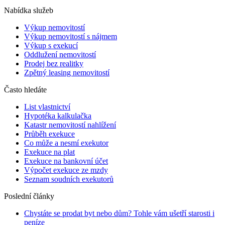
Nabídka služeb
Výkup nemovitostí
Výkup nemovitostí s nájmem
Výkup s exekucí
Oddlužení nemovitostí
Prodej bez realitky
Zpětný leasing nemovitostí
Často hledáte
List vlastnictví
Hypotéka kalkulačka
Katastr nemovitostí nahlížení
Průběh exekuce
Co může a nesmí exekutor
Exekuce na plat
Exekuce na bankovní účet
Výpočet exekuce ze mzdy
Seznam soudních exekutorů
Poslední články
Chystáte se prodat byt nebo dům? Tohle vám ušetří starosti i
peníze