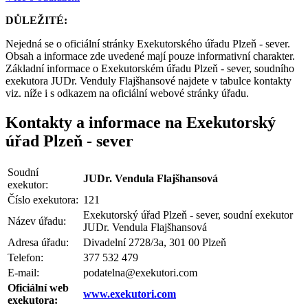
DŮLEŽITÉ:
Nejedná se o oficiální stránky Exekutorského úřadu Plzeň - sever.
Obsah a informace zde uvedené mají pouze informativní charakter.
Základní informace o Exekutorském úřadu Plzeň - sever, soudního
exekutora JUDr. Venduly Flajšhansové najdete v tabulce kontakty
viz. níže i s odkazem na oficiální webové stránky úřadu.
Kontakty a informace na Exekutorský
úřad Plzeň - sever
Soudní
JUDr. Vendula Flajšhansová
exekutor:
Číslo exekutora:
121
Exekutorský úřad Plzeň - sever, soudní exekutor
Název úřadu:
JUDr. Vendula Flajšhansová
Adresa úřadu:
Divadelní 2728/3a, 301 00 Plzeň
Telefon:
377 532 479
E-mail:
podatelna@exekutori.com
Oficiální web
www.exekutori.com
exekutora: