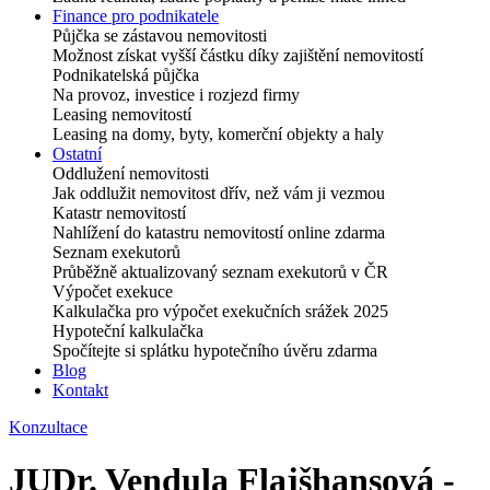
Finance pro podnikatele
Půjčka se zástavou nemovitosti
Možnost získat vyšší částku díky zajištění nemovitostí
Podnikatelská půjčka
Na provoz, investice i rozjezd firmy
Leasing nemovitostí
Leasing na domy, byty, komerční objekty a haly
Ostatní
Oddlužení nemovitosti
Jak oddlužit nemovitost dřív, než vám ji vezmou
Katastr nemovitostí
Nahlížení do katastru nemovitostí online zdarma
Seznam exekutorů
Průběžně aktualizovaný seznam exekutorů v ČR
Výpočet exekuce
Kalkulačka pro výpočet exekučních srážek 2025
Hypoteční kalkulačka
Spočítejte si splátku hypotečního úvěru zdarma
Blog
Kontakt
Konzultace
JUDr. Vendula Flajšhansová -