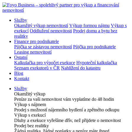
Služby
Okamžitý výkup nemovitostí
Výkup formou nájmu
Výkup s
exekucí
Oddlužení nemovitosti
Prodej domu a bytu bez
realitky
Finance pro podnikatele
Půjčka se zástavou nemovitostí
Půjčka pro podnikatele
Leasing nemovitostí
Ostatní
Kalkulačka pro výpočet exekuce
Hypoteční kalkulačka
Seznam exekutorů v ČR
Nahlížení do katastru
Blog
Kontakt
Služby
Okamžitý výkup
Peníze za vaši nemovitost vám vyplatíme do 48 hodin
Výkup s nájmem
Prodej s možností nájemního bydlení a zpětného odkupu
Výkup s exekucí
Dluhy a exekuce vyřešíme dřív, než přijdete o nemovitost
Prodej bez realitky
Žádná realitka, žádné poplatky a peníze máte ihned