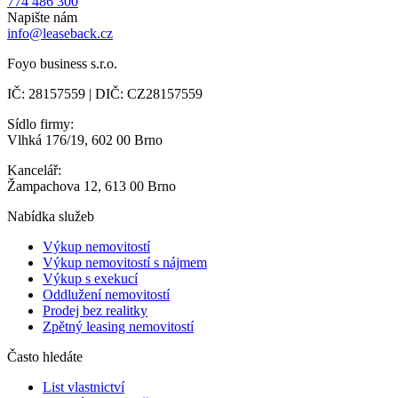
774 486 300
Napište nám
info@leaseback.cz
Foyo business s.r.o.
IČ: 28157559 | DIČ: CZ28157559
Sídlo firmy:
Vlhká 176/19, 602 00 Brno
Kancelář:
Žampachova 12, 613 00 Brno
Nabídka služeb
Výkup nemovitostí
Výkup nemovitostí s nájmem
Výkup s exekucí
Oddlužení nemovitostí
Prodej bez realitky
Zpětný leasing nemovitostí
Často hledáte
List vlastnictví