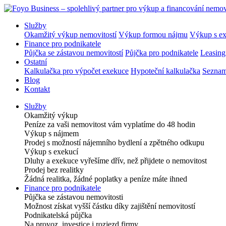
Služby
Okamžitý výkup nemovitostí
Výkup formou nájmu
Výkup s ex
Finance pro podnikatele
Půjčka se zástavou nemovitostí
Půjčka pro podnikatele
Leasing
Ostatní
Kalkulačka pro výpočet exekuce
Hypoteční kalkulačka
Seznam
Blog
Kontakt
Služby
Okamžitý výkup
Peníze za vaši nemovitost vám vyplatíme do 48 hodin
Výkup s nájmem
Prodej s možností nájemního bydlení a zpětného odkupu
Výkup s exekucí
Dluhy a exekuce vyřešíme dřív, než přijdete o nemovitost
Prodej bez realitky
Žádná realitka, žádné poplatky a peníze máte ihned
Finance pro podnikatele
Půjčka se zástavou nemovitosti
Možnost získat vyšší částku díky zajištění nemovitostí
Podnikatelská půjčka
Na provoz, investice i rozjezd firmy