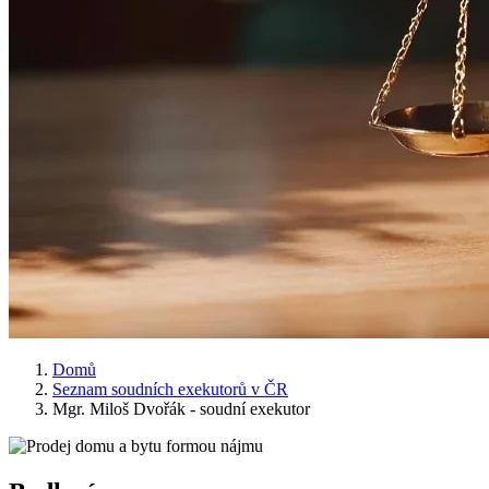
Domů
Seznam soudních exekutorů v ČR
Mgr. Miloš Dvořák - soudní exekutor