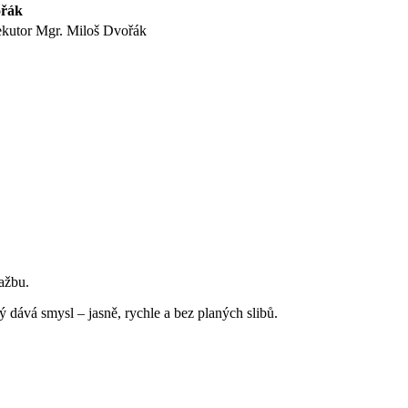
ořák
ekutor Mgr. Miloš Dvořák
ražbu.
ává smysl – jasně, rychle a bez planých slibů.