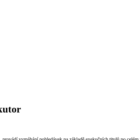
kutor
 provádí vymáhání pohledávek na základě exekučních titulů po celém 