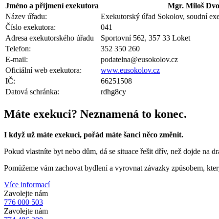
Jméno a příjmení exekutora
Mgr. Miloš Dv
Název úřadu:
Exekutorský úřad Sokolov, soudní ex
Číslo exekutora:
041
Adresa exekutorského úřadu
Sportovní 562, 357 33 Loket
Telefon:
352 350 260
E-mail:
podatelna@eusokolov.cz
Oficiální web exekutora:
www.eusokolov.cz
IČ:
66251508
Datová schránka:
rdhg8cy
Máte exekuci? Neznamená to konec.
I když už máte exekuci, pořád máte šanci něco změnit.
Pokud vlastníte byt nebo dům, dá se situace řešit dřív, než dojde na d
Pomůžeme vám zachovat bydlení a vyrovnat závazky způsobem, který d
Více informací
Zavolejte nám
776 000 503
Zavolejte nám