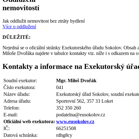
nemovitostí
Jak oddlužit nemovitost bez ztráty bydlení
Více o oddlužení
DŮLEŽITÉ:
Nejedná se o oficiální stránky Exekutorského úřadu Sokolov. Obsah 
Miloše Dvořáka najdete v tabulce kontakty viz. níže i s odkazem na o
Kontakty a informace na Exekutorský úřa
Soudní exekutor:
Mgr. Miloš Dvořák
Číslo exekutora:
041
Název úřadu:
Exekutorský úřad Sokolov, soudní exekut
Adresa úřadu:
Sportovní 562, 357 33 Loket
Telefon:
352 350 260
E-mail:
podatelna@eusokolov.cz
Oficiální web exekutora:
www.eusokolov.cz
IČ:
66251508
Datová schránka:
rdhg8cy