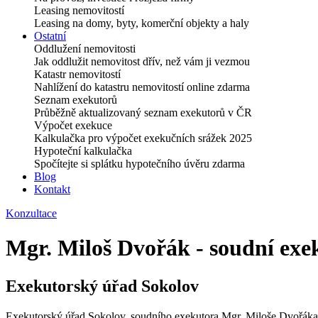
Leasing nemovitostí
Leasing na domy, byty, komerční objekty a haly
Ostatní
Oddlužení nemovitosti
Jak oddlužit nemovitost dřív, než vám ji vezmou
Katastr nemovitostí
Nahlížení do katastru nemovitostí online zdarma
Seznam exekutorů
Průběžně aktualizovaný seznam exekutorů v ČR
Výpočet exekuce
Kalkulačka pro výpočet exekučních srážek 2025
Hypoteční kalkulačka
Spočítejte si splátku hypotečního úvěru zdarma
Blog
Kontakt
Konzultace
Mgr. Miloš Dvořák - soudní exe
Exekutorský úřad Sokolov
Exekutorský úřad Sokolov, soudního exekutora Mgr. Miloše Dvořáka,