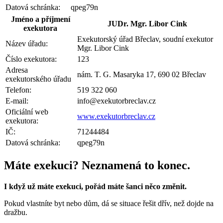
Datová schránka:
qpeg79n
Jméno a příjmení
JUDr. Mgr. Libor Cink
exekutora
Exekutorský úřad Břeclav, soudní exekutor
Název úřadu:
Mgr. Libor Cink
Číslo exekutora:
123
Adresa
nám. T. G. Masaryka 17, 690 02 Břeclav
exekutorského úřadu
Telefon:
519 322 060
E-mail:
info@exekutorbreclav.cz
Oficiální web
www.exekutorbreclav.cz
exekutora:
IČ:
71244484
Datová schránka:
qpeg79n
Máte exekuci? Neznamená to konec.
I když už máte exekuci, pořád máte šanci něco změnit.
Pokud vlastníte byt nebo dům, dá se situace řešit dřív, než dojde na
dražbu.