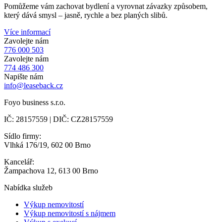
Pomůžeme vám zachovat bydlení a vyrovnat závazky způsobem,
který dává smysl – jasně, rychle a bez planých slibů.
Více informací
Zavolejte nám
776 000 503
Zavolejte nám
774 486 300
Napište nám
info@leaseback.cz
Foyo business s.r.o.
IČ: 28157559 | DIČ: CZ28157559
Sídlo firmy:
Vlhká 176/19, 602 00 Brno
Kancelář:
Žampachova 12, 613 00 Brno
Nabídka služeb
Výkup nemovitostí
Výkup nemovitostí s nájmem