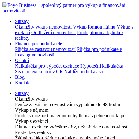
Služby
Okamžitý výkup nemovitostí
Výkup formou nájmu
Výkup s
exekucí
Oddlužení nemovitosti
Prodej domu a bytu bez
realitky
Finance pro podnikatele
Půjčka se zástavou nemovitostí
Půjčka pro podnikatele
Leasing nemovitostí
Ostatní
Kalkulačka pro výpočet exekuce
Hypoteční kalkulačka
Seznam exekutorů v ČR
Nahlížení do katastru
Blog
Kontakt
Služby
Okamžitý výkup
Peníze za vaši nemovitost vám vyplatíme do 48 hodin
Výkup s nájmem
Prodej s možností nájemního bydlení a zpětného odkupu
Výkup s exekucí
Dluhy a exekuce vyřešíme dřív, než přijdete o nemovitost
Prodej bez realitky
Žádná realitka, žádné poplatky a peníze máte ihned