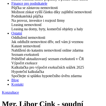
Finance pro podnikatele
Půjčka se zástavou nemovitosti
Možnost získat vyšší částku díky zajištění nemovitostí
Podnikatelská půjčka
Na provoz, investice i rozjezd firmy
Leasing nemovitostí
Leasing na domy, byty, komerční objekty a haly
Ostatní
Oddlužení nemovitosti
Jak oddlužit nemovitost dřív, než vám ji vezmou
Katastr nemovitostí
Nahlížení do katastru nemovitostí online zdarma
Seznam exekutorů
Průběžně aktualizovaný seznam exekutorů v ČR
Výpočet exekuce
Kalkulačka pro výpočet exekučních srážek 2025
Hypoteční kalkulačka
Spočítejte si splátku hypotečního úvěru zdarma
Blog
Kontakt
Konzultace
Mgr. Libor Cink - soudní