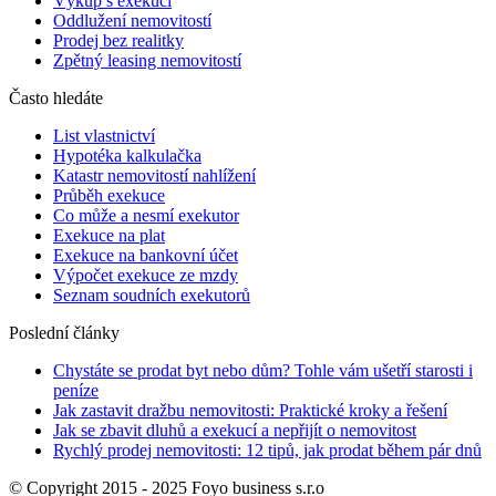
Výkup s exekucí
Oddlužení nemovitostí
Prodej bez realitky
Zpětný leasing nemovitostí
Často hledáte
List vlastnictví
Hypotéka kalkulačka
Katastr nemovitostí nahlížení
Průběh exekuce
Co může a nesmí exekutor
Exekuce na plat
Exekuce na bankovní účet
Výpočet exekuce ze mzdy
Seznam soudních exekutorů
Poslední články
Chystáte se prodat byt nebo dům? Tohle vám ušetří starosti i
peníze
Jak zastavit dražbu nemovitosti: Praktické kroky a řešení
Jak se zbavit dluhů a exekucí a nepřijít o nemovitost
Rychlý prodej nemovitosti: 12 tipů, jak prodat během pár dnů
© Copyright 2015 - 2025 Foyo business s.r.o