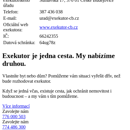
exekutorského
Šumavská 17, 370 01 České Budějovice
úřadu
Telefon:
387 436 038
E-mail:
urad@exekutor-cb.cz
Oficiální web
www.exekutor-cb.cz
exekutora:
IČ:
66242355
Datová schránka:
64ug78z
Exekutor je jedna cesta. My nabízíme
druhou.
Vlastníte byt nebo dům? Pomůžeme vám situaci vyřešit dřív, než
bude rozhodovat exekutor.
Když se jedná včas, existuje cesta, jak ochránit nemovitost i
budoucnost – a my vám s tím pomůžeme.
Více informací
Zavolejte nám
776 000 503
Zavolejte nám
774 486 300