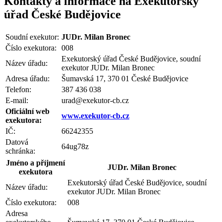
Kontakty a informace na Exekutorský
úřad České Budějovice
Soudní exekutor:
JUDr. Milan Bronec
Číslo exekutora:
008
Exekutorský úřad České Budějovice, soudní
Název úřadu:
exekutor JUDr. Milan Bronec
Adresa úřadu:
Šumavská 17, 370 01 České Budějovice
Telefon:
387 436 038
E-mail:
urad@exekutor-cb.cz
Oficiální web
www.exekutor-cb.cz
exekutora:
IČ:
66242355
Datová
64ug78z
schránka:
Jméno a příjmení
JUDr. Milan Bronec
exekutora
Exekutorský úřad České Budějovice, soudní
Název úřadu:
exekutor JUDr. Milan Bronec
Číslo exekutora:
008
Adresa