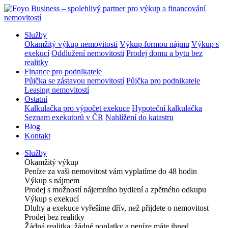
Služby
Okamžitý výkup nemovitostí
Výkup formou nájmu
Výkup s
exekucí
Oddlužení nemovitosti
Prodej domu a bytu bez
realitky
Finance pro podnikatele
Půjčka se zástavou nemovitostí
Půjčka pro podnikatele
Leasing nemovitostí
Ostatní
Kalkulačka pro výpočet exekuce
Hypoteční kalkulačka
Seznam exekutorů v ČR
Nahlížení do katastru
Blog
Kontakt
Služby
Okamžitý výkup
Peníze za vaši nemovitost vám vyplatíme do 48 hodin
Výkup s nájmem
Prodej s možností nájemního bydlení a zpětného odkupu
Výkup s exekucí
Dluhy a exekuce vyřešíme dřív, než přijdete o nemovitost
Prodej bez realitky
Žádná realitka, žádné poplatky a peníze máte ihned