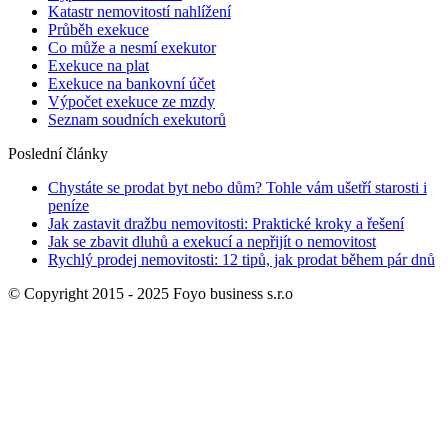
Katastr nemovitostí nahlížení
Průběh exekuce
Co může a nesmí exekutor
Exekuce na plat
Exekuce na bankovní účet
Výpočet exekuce ze mzdy
Seznam soudních exekutorů
Poslední články
Chystáte se prodat byt nebo dům? Tohle vám ušetří starosti i
peníze
Jak zastavit dražbu nemovitosti: Praktické kroky a řešení
Jak se zbavit dluhů a exekucí a nepřijít o nemovitost
Rychlý prodej nemovitosti: 12 tipů, jak prodat během pár dnů
© Copyright 2015 - 2025 Foyo business s.r.o