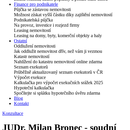
Finance pro podnikatele
Půjčka se zástavou nemovitosti
Možnost získat vyšší částku díky zajištění nemovitostí
Podnikatelská půjčka
Na provoz, investice i rozjezd firmy
Leasing nemovitostí
Leasing na domy, byty, komerční objekty a haly
Ostatní
Oddlužení nemovitosti
Jak oddlužit nemovitost dřív, než vám ji vezmou
Katastr nemovitostí
Nahlížení do katastru nemovitostí online zdarma
Seznam exekutorů
Průběžně aktualizovaný seznam exekutorů v ČR
Výpočet exekuce
Kalkulačka pro výpočet exekučních srážek 2025
Hypoteční kalkulačka
Spočítejte si splátku hypotečního úvěru zdarma
Blog
Kontakt
Konzultace
JUDr. Milan Bronec - soudní