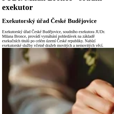
exekutor
Exekutorský úřad České Budějovice
Exekutorský úřad České Budějovice, soudního exekutora JUDr.
Milana Bronce, provádí vymáhání pohledávek na základě
exekučních titulů po celém území České republiky. Nabízí
exekutorské služby včetně dražeb movitých a nemovitých věcí.