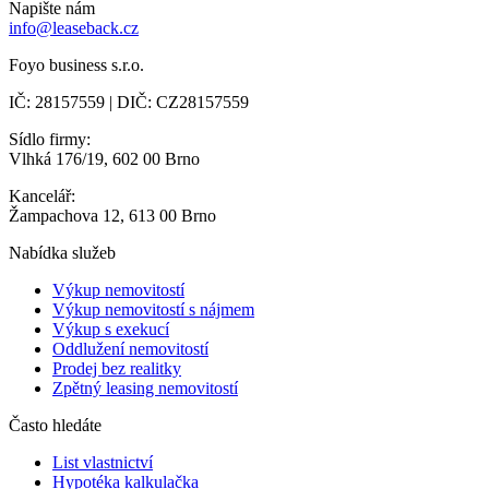
Napište nám
info@leaseback.cz
Foyo business s.r.o.
IČ: 28157559 | DIČ: CZ28157559
Sídlo firmy:
Vlhká 176/19, 602 00 Brno
Kancelář:
Žampachova 12, 613 00 Brno
Nabídka služeb
Výkup nemovitostí
Výkup nemovitostí s nájmem
Výkup s exekucí
Oddlužení nemovitostí
Prodej bez realitky
Zpětný leasing nemovitostí
Často hledáte
List vlastnictví
Hypotéka kalkulačka